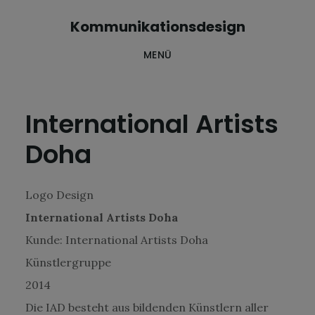
Skip
Zur
Kommunikationsdesign
to
Fußzeile
MENÜ
main
springen
content
International Artists
Doha
Logo Design
International Artists Doha
Kunde: International Artists Doha
Künstlergruppe
2014
Die IAD besteht aus bildenden Künstlern aller