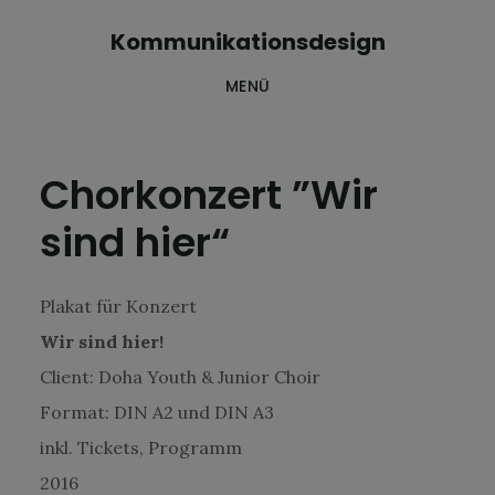
Skip
Zur
Kommunikationsdesign
to
Fußzeile
MENÜ
main
springen
content
Chorkonzert ”Wir
sind hier“
Plakat für Konzert
Wir sind hier!
Client: Doha Youth & Junior Choir
Format: DIN A2 und DIN A3
inkl. Tickets, Programm
2016