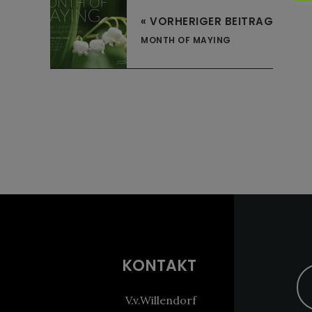
« VORHERIGER BEITRAG
MONTH OF MAYING
Footer
KONTAKT
V.v.Willendorf