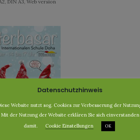
2, DIN A3, Web version
Datenschutzhinweis
iese Website nutzt sog. Cookies zur Verbesserung der Nutzun
Mit der Nutzung der Website erklären Sie sich einverstanden
damit.
Cookie Einstellungen
OK