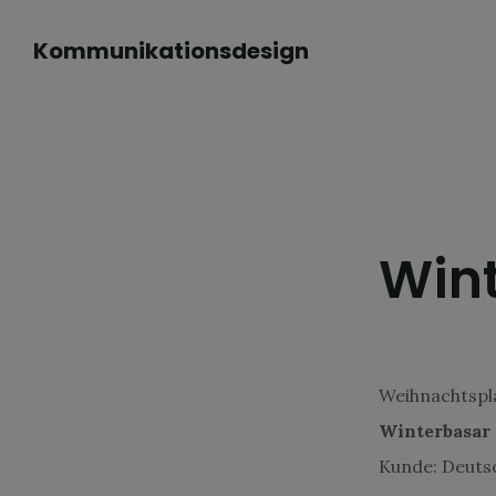
Skip
Zur
Kommunikationsdesign
to
Fußzeile
main
springen
content
Win
Weihnachtspl
Winterbasar
Kunde: Deutsc