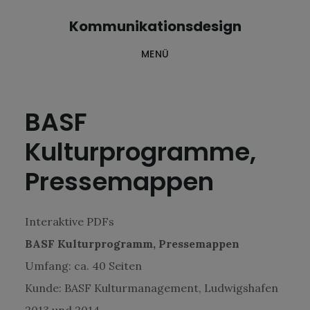
Skip
Zur
Kommunikationsdesign
to
Fußzeile
MENÜ
main
springen
content
BASF
Kulturprogramme,
Pressemappen
Interaktive PDFs
BASF Kulturprogramm, Pressemappen
Umfang: ca. 40 Seiten
Kunde: BASF Kulturmanagement, Ludwigshafen
2013 und 2014