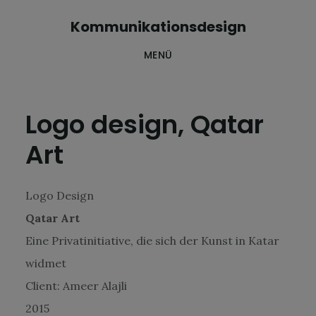
Skip
Zur
Kommunikationsdesign
to
Fußzeile
MENÜ
main
springen
content
Logo design, Qatar
Art
Logo Design
Qatar Art
Eine Privatinitiative, die sich der Kunst in Katar
widmet
Client: Ameer Alajli
2015