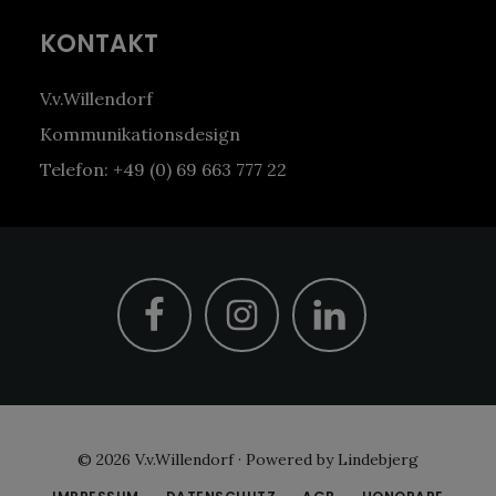
Footer
KONTAKT
V.v.Willendorf
Kommunikationsdesign
Telefon: +49 (0) 69 663 777 22
© 2026
V.v.Willendorf
·
Powered by Lindebjerg